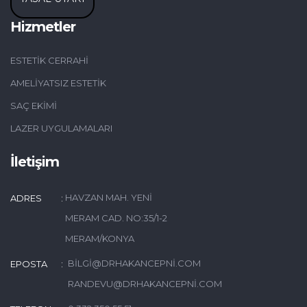
Hizmetler
ESTETIK CERRAHI
AMELIYATSIZ ESTETIK
SAÇ EKIMI
LAZER UYGULAMALARI
İletişim
HAVZAN MAH. YENI
ADRES
MERAM CAD. NO:35/1-2
MERAM/KONYA
BILGI@DRHAKANCEPNI.COM
EPOSTA
RANDEVU@DRHAKANCEPNI.COM