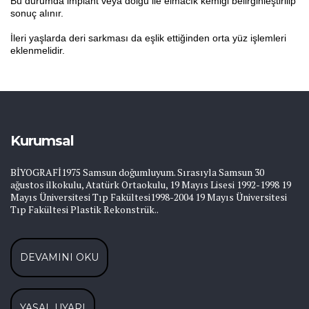
Bu durumda implant veya dolgu ile elmacık kemiği belirginleştirilip
sonuç alınır.
İleri yaşlarda deri sarkması da eşlik ettiğinden orta yüz işlemleri
eklenmelidir.
Kurumsal
BİYOGRAFİ1975 Samsun doğumluyum. Sırasıyla Samsun 30
ağustos ilkokulu, Atatürk Ortaokulu, 19 Mayıs Lisesi 1992-1998 19
Mayıs Üniversitesi Tıp Fakültesi1998-2004 19 Mayıs Üniversitesi
Tıp Fakültesi Plastik Rekonstrük..
DEVAMINI OKU
YASAL UYARI